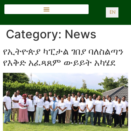
EN
Category:
News
የኢትዮጵያ ካፒታል ገበያ ባለስልጣን
የእቅድ አፈጻጸም ውይይት አካሄደ