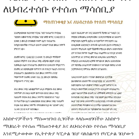
ለህብረተሰቡ የተሰጠ ማሳሰቢያ
አክስዮኖቻችሁን ማስመዝገብ ሲገባችሁ ላላስመዘገባችሁ አክስዮን
ማህበራት የተሰጠ ማስጠንቀቂያ እና ለህብረተሰቡ የተሰጠ ማሳሰቢያ
እንደሚታወቀው የኢትዮጵያ ካፒታል ገበያ ባለስልጣን የካፒታል ገበያውን