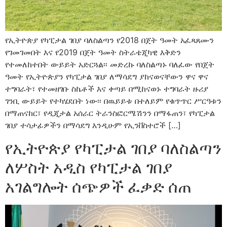
የኢትዮጵያ የካፒታል ገበያ ባለስልጣን የ2018 በጀት ዓመት አፈጻጸሙን
የገመገመበት እና የ2019 በጀት ዓመት ስትራቴጂካዊ እቅድን
የተመለከተበት ውይይት አድርጓል፡፡ መድረኩ ባለስልጣኑ ባለፈው የበጀት
ዓመት የኢትዮጵያን የካፒታል ገበያ ለማሳደግ ያከናወናቸውን ዋና ዋና
ተግባራት፣ የተመዘገቡ ስኬቶች እና ቀጣይ በሚከናወኑ ተግባራት ዙሪያ
ገንቢ ውይይት የተካሄደበት ነው፡፡ በዉይይቱ በተለይም የቁጥጥር ሥርዓቱን
በማጠናከር፣ የዲጂታል አሰራር ትራንስፎርሜሽንን በማፋጠን፣ የካፒታል
ገበያ ተሳታፊዎችን በማሳደግ እንዲሁም የኢንቨስተሮች […]
የኢትዮጵያ የካፒታል ገበያ ባለስልጣን
ለሦስት አዲስ የካፒታል ገበያ
አገልግሎት ሰጭዎች ፈቃድ ሰጠ