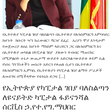
የኢትዮጵያ ካፒታል ገበያ ባለስልጣን በኢትዮጵያ የሉክስምበርግ አምባሳደር
ከሆኑት ክቡርት ዣን ክራውዘር፣ ሻርዠ ደፌር አሪያን ሞያ እንዲሁም
የመጀመሪያ ጸሀፊ ከሆኑት ማክስም ላድሪየርን ጋር በሉክሰምበርግ እና
በኢትዮጵያ መካከል በካፒታል ገበያ ያለውን ትብብር ማጠናከር
በሚቻልበት ሁኔታ ውጤታማ ውይይት አድርጓል።ውይይቱ ቀደም ሲል
የነበሩ ግንኙነቶችን መሰረት አድርጎ የቀጠለ ሲሆን በኢትዮጵያ
የሉክሰምበርግ ኢምባሲ የኢትዮጵያን የካፒታል ገበያ ልማት ሥራዎች
ለመደገፍ በሚችላቸው የቴክኒክ ድጋፍ […]
የኢትዮጵያ የካፒታል ገበያ ባለስልጣን
ለዩናይትድ ካፒታል ፋይናንሻል
ሰርቪስ ኃ.የተ.የግ.ማህበር