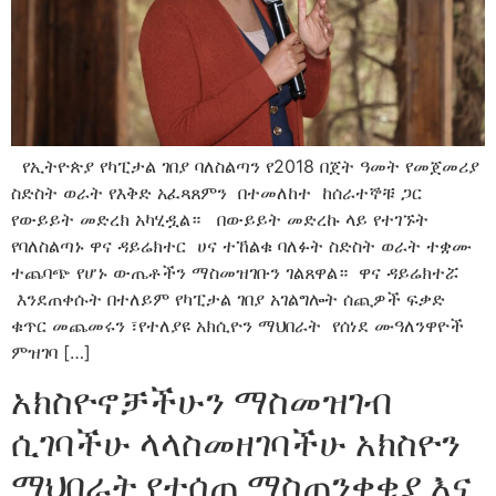
የኢትዮጵያ የካፒታል ገበያ ባለስልጣን የ2018 በጀት ዓመት የመጀመሪያ
ስድስት ወራት የእቅድ አፈጻጸምን በተመለከተ ከሰራተኞቹ ጋር
የውይይት መድረክ አካሂዷል። በውይይት መድረኩ ላይ የተገኙት
የባለስልጣኑ ዋና ዳይሬክተር ሀና ተኸልቁ ባለፉት ስድስት ወራት ተቋሙ
ተጨባጭ የሆኑ ውጤቶችን ማስመዝገቡን ገልጸዋል። ዋና ዳይሬክተሯ
እንደጠቀሱት በተለይም የካፒታል ገበያ አገልግሎት ሰጪዎች ፍቃድ
ቁጥር መጨመሩን ፣የተለያዩ አክሲዮን ማህበራት የሰነደ ሙዓለንዋዮች
ምዝገባ […]
አክስዮኖቻችሁን ማስመዝገብ
ሲገባችሁ ላላስመዘገባችሁ አክስዮን
ማህበራት የተሰጠ ማስጠንቀቂያ እና