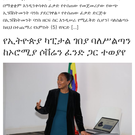
በማቋቋም እንዲንቀሳቀስ ፈቃድ የተሰጠው የመጀመሪያው የውጭ
ኢንቨስትመንት ባንክ ያደርገዋል። የተሰጠው ፈቃድ ድርጅቱ
በኢንቨስትመንት ባንክ ዘርፍ ስር እንዲሠራ የሚፈቅድ ሲሆን፤ ባለስልጣኑ
ከዚህ በተጨማሪ የአምስት (5) የቦርድ […]
የኢትዮጵያ ካፒታል ገበያ ባለሥልጣን
ከኦሮሚያ ሶቨሬን ፈንድ ጋር ተወያየ