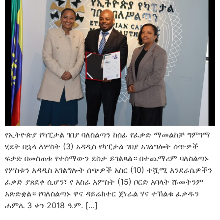
የኢትዮጵያ የካፒታል ገበያ ባለስልጣን ከሰፊ የፈቃድ ማመልከቻ ግምገማ
ሂደት በኋላ ለሦስት (3) አዳዲስ የካፒታል ገበያ አገልግሎት ሰጭዎች
ፍቃድ በመስጠቱ የተሰማውን ደስታ ይገልጻል። በተጨማሪም ባለስልጣኑ
የሦስቱን አዳዲስ አገልግሎት ሰጭዎች አስር (10) ተሿሚ እንደራሴዎችን
ፈቃድ ያጸደቀ ሲሆን፣ የ አስራ አምስት (15) ቦርድ አባላት ሹመትንም
አጽድቋል። የባለስልጣኑ ዋና ዳይሬክተር ጀነራል ሃና ተኸልቁ ፈቃዱን
ሐምሌ 3 ቀን 2018 ዓ.ም. […]