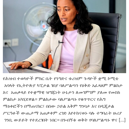
የሕዝብ ተወካዮች ምክር ቤት የንግድና ቱሪዝም ጉዳዮች ቋሚ ኮሚቴ
አባላት የኢትዮጵያ ካፒታል ገበያ ባለሥልጣን የዕቅድ አፈጻጸም ምልከታ
እና አጠቃላይ የተቋማዊ ዝግጁነት ሁኔታን ለመገምገም ያለመ የመስክ
ምልከታ አካሂደዋል። ምልከታው ባለሥልጣኑ የቁጥጥርና የሕግ
ማዕቀፎችን በማጠናከር፣ በሰው ኃይል አቅም ግንባታ እና በዲጂታል
ሥርዓቶች ውጤታማ አጠቃቀም ረገድ እየተከናወኑ ባሉ ተግባራት ዙሪያ
ገንቢ ውይይት የተደረገበት ነበር። በጉብኝቱ ወቅት የባለሥልጣኑ ዋና […]