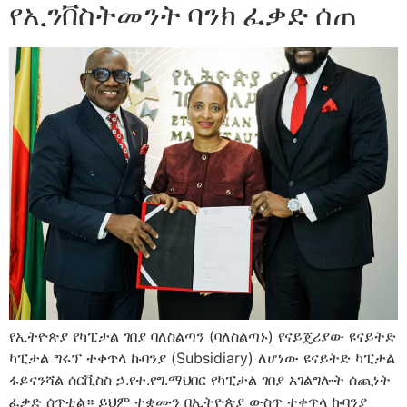
የኢንቨስትመንት ባንክ ፈቃድ ሰጠ
የኢትዮጵያ የካፒታል ገበያ ባለስልጣን (ባለስልጣኑ) የናይጄሪያው ዩናይትድ
ካፒታል ግሩፕ ተቀጥላ ኩባንያ (Subsidiary) ለሆነው ዩናይትድ ካፒታል
ፋይናንሻል ሰርቪስስ ኃ.የተ.የግ.ማህበር የካፒታል ገበያ አገልግሎት ሰጪነት
ፈቃድ ሰጥቷል። ይህም ተቋሙን በኢትዮጵያ ውስጥ ተቀጥላ ኩባንያ