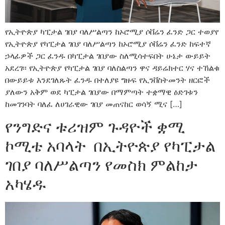
የኢትዮጵያ ካፒታል ገበያ ባለሥልጣን ከኦሮሚያ ሶቨሬን ፈንድ ጋር ተወያየ
የኢትዮጵያ የካፒታል ገበያ ባለሥልጣን ከኦሮሚያ ሶቨሬን ፈንድ ከፍተኛ
ኃላፊዎች ጋር ፈንዱ በካፒታል ገበያው ስለሚሳተፍበት ሁኔታ ውይይት
አደረገ፡፡ የኢትዮጵያ የካፒታል ገበያ ባለስልጣን ዋና ዳይሬክተር ሃና ተኸልቁ
በውይይቱ እንደገለጹት ፈንዱ በተለያዩ ግዙፍ የኢንቨስትመንት ዘርፎች
ያለውን አቅም ወደ ካፒታል ገበያው በማምጣት ተቋማዊ ዕድገቱን
ከመገንባት ባለፈ ለሀገራዊው ገበያ መጠናከር ወሳኝ ሚና […]
የንግድና ቱሪዝም ጉዳዮች ቋሚ
ኮሚቴ አባላት በኢትዮጵያ የካፒታል
ገበያ ባለሥልጣን የመስክ ምልከታ
አካሄዱ