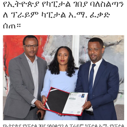
የኢትዮጵያ የካፒታል ገበያ ባለስልጣን
ለ ፕራይም ካፒታል አ.ማ. ፈቃድ
ሰጠ።
የኢትዮጵያ የካፒታል ገበያ ባለስልጣን ለ ፕራይም ካፒታል አ.ማ. የካፒታል