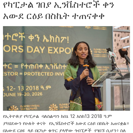
የካፒታል ገበያ ኢንቬስተሮች ቀን
አውደ ርዕይ በስኬት ተጠናቀቀ
የኢትዮጵያ የካፒታል ባለስልጣን ከሰኔ 12 እስከ13 2018 ዓ.ም
ያካሄደውን የሁለት ቀናት የኢንቬስተሮች አውደ ርዕይ በስኬት አጠናቋል።
በአውደ ርዕዩ ላይ በርካታ ቁጥር ያላቸው ጎብኚዎች የጎበኙ ሲሆን፥ ስለ