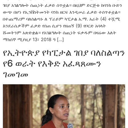
ገበያ አገልግሎት ሰጪነት ፈቃድ ሰጥቷል። በዚህም ድርጅቱ ከባንክ ቡድን
ውጭ በሆነ የኢንቨስትመንት ባንክ ዘርፍ እንዲሠራ ፈቃድ ተሰጥቶቷል።
በተጨማሪም ባለስልጣኑ ለ ፕራይም ካፒታል አ.ማ. አራት (4) ተሿሚ
እንደራሴዎችም ፈቃድ የሰጠ ሲሆን የዘጠኝ (9) የቦርድ አባላት
ሹመትንም አጽድቋል። የአገልግሎት ሰጪነት ፍቃዱም በዛሬው እለት
ማክሰኞ ሚያዚያ 13፣ 2018 ዓ […]
የኢትዮጵያ የካፒታል ገበያ ባለስልጣን
የ6 ወራት የእቅድ አፈጻጸሙን
ገመገመ