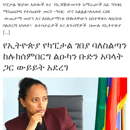
ካፒታል ገበያው እድሎች እና የኢንቨስትመንት አማራጮች ሰፊ ግንዛቤ
ማስጨበጫ የተሰጠበት መርሃ -ግብር ሆኖ አልፏል።ለአወደ ርዕዩ
ውጤታማ መሆን እና ለስኬታማነቱ የበኩላቸውን አስተዋጽኦ ላበረከቱ
ባለድርሻ አካላት፣ ለተሳታፊዎች እና ለጉብኝዎች በሙሉ የኢትዮጵያ
[…]
የኢትዮጵያ የካፒታል ገበያ ባለስልጣን
ከሉክሰምበርግ ልዑካን ቡድን አባላት
ጋር ውይይት አደረገ