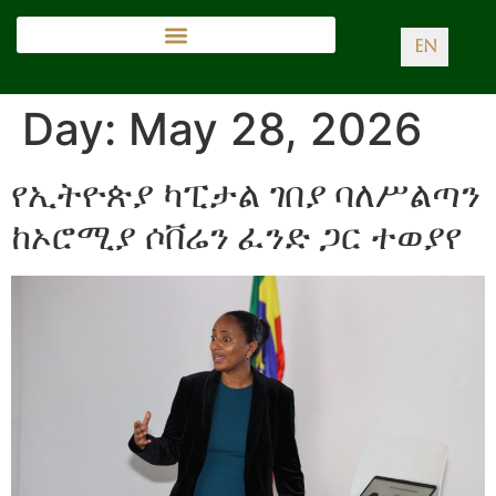
EN
Day:
May 28, 2026
የኢትዮጵያ ካፒታል ገበያ ባለሥልጣን
ከኦሮሚያ ሶቨሬን ፈንድ ጋር ተወያየ