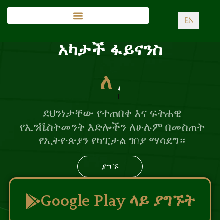
EN
አካታች ፋይናንስ
ለ
ሃብት ፈጠራ
ደህንነታቸው የተጠበቀ እና ፍትሐዊ
የኢንቬስትመንት እድሎችን ለሁሉም በመስጠት
የኢትዮጵያን የካፒታል ገበያ ማሳደግ።
ያግኙ
Google Play ላይ ያግኙት