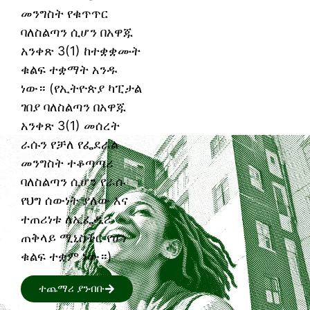
መንግስት የቁጥጥር
ባለስልጣን ሲሆን በአዋጁ
አንቀጽ 3(1) ከተቋቋሙት
ቁልፍ ተቋማት አንዱ
ነው። (የኢትዮጵያ ካፒታል
ገበያ ባለስልጣን በአዋጁ
አንቀጽ 3(1) መሰረት
ራሱን የቻለ የፌደራል
መንግስት ተቆጣጣሪ
ባለስልጣን ሲሆን የራሱ
የህግ ሰውነት ያለው እና
ተጠሪነቱ ለኢፌዲሪ
ጠቅላይ ሚኒስትር የሆነ
ቁልፍ ተቋም ነው።)
ተጨማሪ ያንብቡ