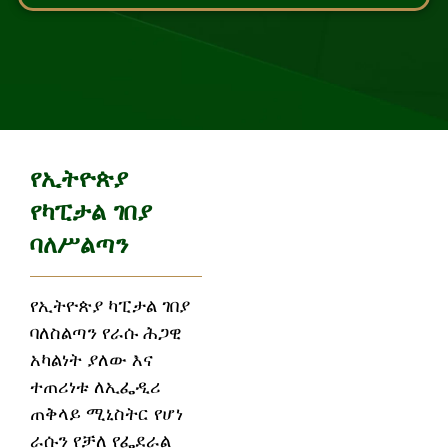
የኢትዮጵያ
የካፒታል ገበያ
ባለሥልጣን
የኢትዮጵያ ካፒታል ገበያ
ባለስልጣን የራሱ ሕጋዊ
አካልነት ያለው እና
ተጠሪነቱ ለኢፌዲሪ
ጠቅላይ ሚኒስትር የሆነ
ራሱን የቻለ የፌደራል