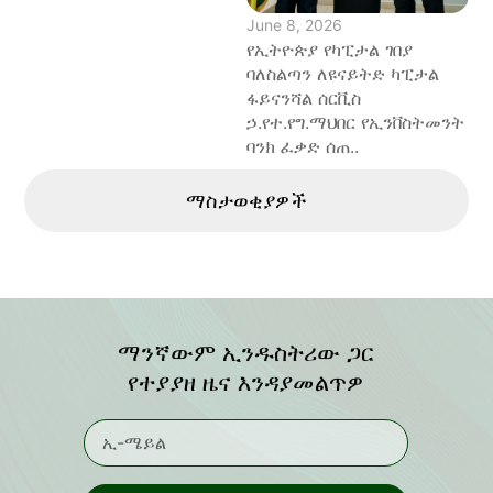
June 8, 2026
የኢትዮጵያ የካፒታል ገበያ
ባለስልጣን ለዩናይትድ ካፒታል
ፋይናንሻል ሰርቪስ
ኃ.የተ.የግ.ማህበር የኢንቨስትመንት
ባንክ ፈቃድ ሰጠ..
ማስታወቂያዎች
ማንኛውም ኢንዱስትሪው ጋር
የተያያዘ ዜና እንዳያመልጥዎ