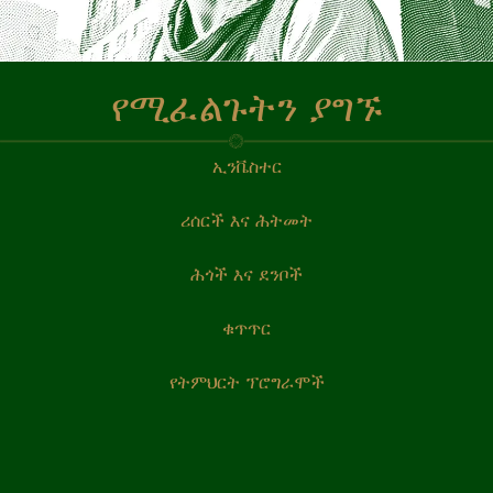
የሚፈልጉትን ያግኙ
ኢንቬስተር
ሪሰርች እና ሕትመት
ሕጎች እና ደንቦች
ቁጥጥር
የትምህርት ፕሮግራሞች