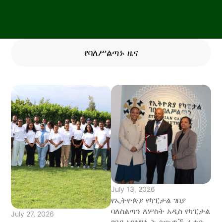
የባለሥልጣኑ ዜና
July 13, 2026
የኢትዮጵያ የካፒታል ገበያ
ባለስልጣን ለሦስት አዲስ የካፒታል
July 27, 2026
ገበያ አገልግሎት ሰጭዎች ፈቃድ