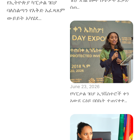
የኢትዮጵያ ካፒታል ገበያ
ሰጠ..
ባለስልጣን የእቅድ አፈጻጸም
ውይይት አካሄደ..
June 23, 2026
የካፒታል ገበያ ኢንቬስተሮች ቀን
አውደ ርዕይ በስኬት ተጠናቀቀ..