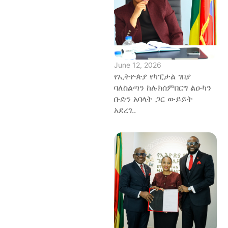
June 12, 2026
የኢትዮጵያ የካፒታል ገበያ
ባለስልጣን ከሉክሰምበርግ ልዑካን
ቡድን አባላት ጋር ውይይት
አደረገ..