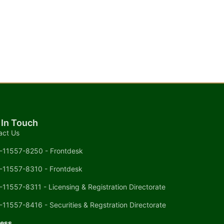
 In Touch
act Us
-11557-8250 - Frontdesk
-11557-8310 - Frontdesk
-11557-8311 - Licensing & Registration Directorate
-11557-8416 - Securities & Regstration Directorate
ess