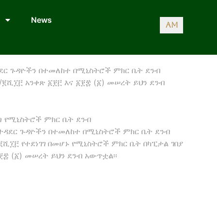
News
AM
ተዳደር ጉዳዮችን በተመለከተ በሚኒስትሮች ምክር ቤት ደንብ
፪ሺ፲፫ አንቀጽ ፩፻፫ እና ፩፻፰ (፩) መሠረት ይህን ደንብ
ወጣ የሚኒስትሮች ምክር ቤት ደንብ
አስተዳደር ጉዳዮችን በተመለከተ በሚኒስትሮች ምክር ቤት ደንብ
ሺ፲፫ የተደነገገ በመሆኑ የሚኒስትሮች ምክር ቤት በካፒታል ገበያ
፻፰ (፩) መሠረት ይህን ደንብ አውጥቷል፡፡