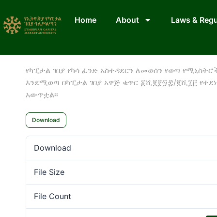
Home
About
Laws & Regu
የካፒታል ገበያ የካሳ ፈንድ አስተዳደርን ለመወሰን የወጣ የሚኒስትሮ
እንደሚወጣ በካፒታል ገበያ አዋጅ ቁጥር ፩ሺ፪፻፵፰/፪ሺ፲፫ የተደነገ
አውጥቷል፡፡
Download
Download
File Size
File Count