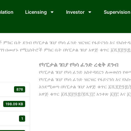
lation
Licensing
Investor
Supervision
ች ምክር ቤት ደንብ የካፒታል ገበያ የካሳ ፈንድ ዝርዝር የፋይናንስ እና የአስ
ገ በመሆኑ የሚኒስትሮች ምክር ቤት በካፒታል ገበያ አዋጅ ቁጥር ፩ሺ፪፻፵፰/
የካፒታል ገበያ የካሳ ፈንድ ረቂቅ ደንብ
የካፒታል ገበያ የካሳ ፈንድ አስተዳደርን ለመወሰን የ
የካፒታል ገበያ የካሳ ፈንድ ዝርዝር የፋይናንስ እና የ
እንደሚወጣ በካፒታል ገበያ አዋጅ ቁጥር ፩ሺ፪፻፵፰/፪
876
አዋጅ ቁጥር ፩ሺ፪፻፵፰/፪ሺ፲፫ አንቀጽ ፩፻፫ እና ፩
198.09 KB
1