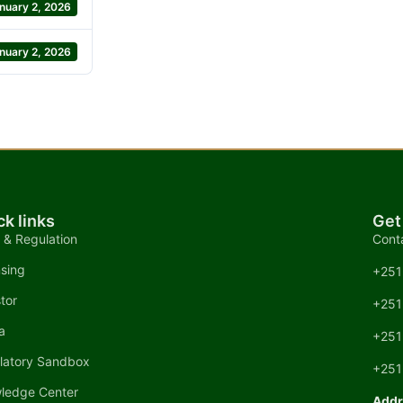
nuary 2, 2026
nuary 2, 2026
ck links
Get
 & Regulation
Cont
nsing
+251
tor
+251
a
+251
latory Sandbox
+251
ledge Center
Addr