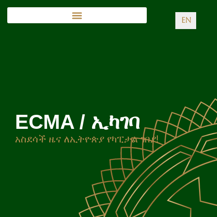
EN
ECMA / ኢካገባ
አስደሳች ዜና ለኢትዮጵያ የካፒታል ገበያ!