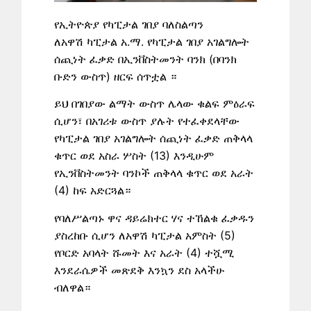
የኢትዮጵያ የካፒታል ገበያ ባለስልጣን
ለአዋሽ ካፒታል አ.ማ. የካፒታል ገበያ አገልግሎት
ሰጪነት ፈቃድ በኢንቨስትመንት ባንክ (በባንክ
ቡድን ውስጥ) ዘርፍ ሰጥቷል ።
ይህ በገበያው ልማት ውስጥ ሌላው ቁልፍ ምዕራፍ
ሲሆን፣ በአገሪቱ ውስጥ ያሉት የተፈቀደላቸው
የካፒታል ገበያ አገልግሎት ሰጪነት ፈቃድ ጠቅላላ
ቁጥር ወደ አስራ ሦስት (13) እንዲሁም
የኢንቨስትመንት ባንኮች ጠቅላላ ቁጥር ወደ አራት
(4) ከፍ አድርጓል።
የባለሥልጣኑ ዋና ዳይሬክተር ሃና ተኸልቁ ፈቃዱን
ያስረከቡ ሲሆን ለአዋሽ ካፒታል አምስት (5)
የቦርድ አባላት ሹመት እና አራት (4) ተሿሚ
እንደራሴዎች መጽደቅ እንኳን ደስ አላችሁ
ብለዋል።