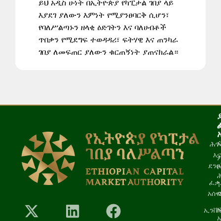
ይህ አዲስ ሁነት በኢትዮጵያ የካፒታል ገበያ ላይ
እያደገ ያለውን እምነት የሚያንፀባርቅ ሲሆን፣
የባለሥልጣኑን ዘላቂ ዕድገትን እና ባለሀብቶች
ጥበቃን የሚደግፍ ተወዳዳሪ፣ ፍትሃዊ እና ጠንካራ
ገበያ ለመፍጠር ያለውን ቁርጠኝነት ያጠናክራል።
ሕጎ
እና
ደን
ፈቃ
አሰ
ኢንቨ
አ