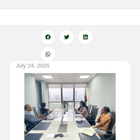
July 24, 2025