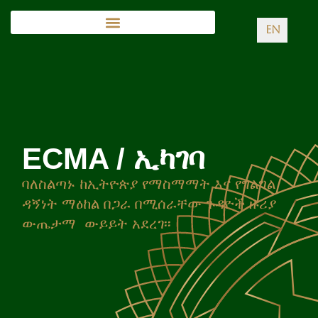
EN
ECMA / ኢካገባ
ባለስልጣኑ ከኢትዮጵያ የማስማማት እና የግልግል
ዳኝነት ማዕከል በጋራ በሚሰራቸው ጉዳዮች ዙሪያ
ውጤታማ ውይይት አደረገ፡፡