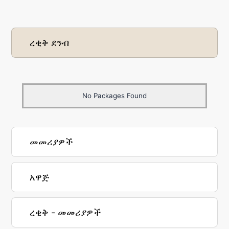
ረቂቅ ደንብ
No Packages Found
መመሪያዎች
አዋጅ
ረቂቅ - መመሪያዎች