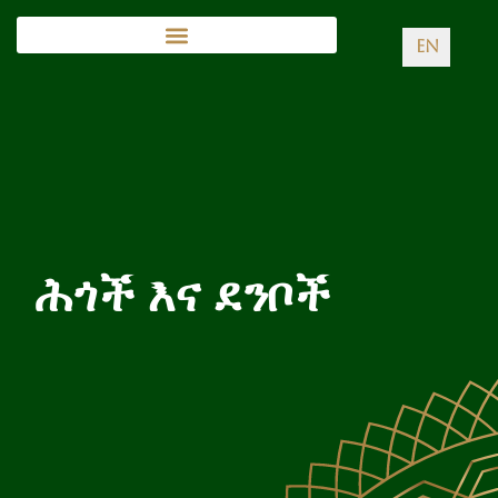
EN
ሕጎች እና ደንቦች