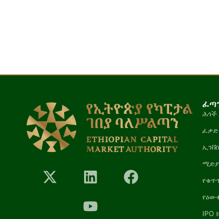
ፈጣን
ሕጎች 
ፈቃድ
ኢንቨ
ሚድ
የቁጥጥ
የዕው
IPO 