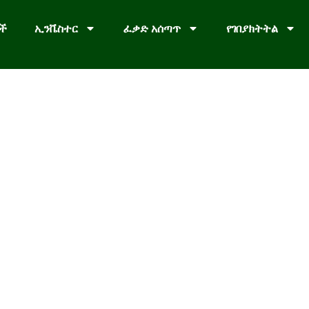
ቦች
ኢንቬስተር
ፈቃድ አሰጣጥ
የገበያክትትል