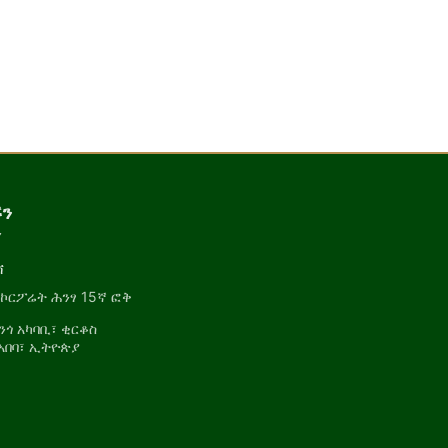
ኙን
ን
ሻ
ኮርፖሬት ሕንፃ 15ኛ ፎቅ
ጎ አካባቢ፣ ቂርቆስ
አበባ፣ ኢትዮጵያ