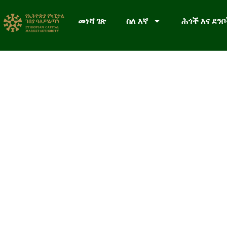
መነሻ ገጽ
ስለ እኛ
ሕጎች እና ደን