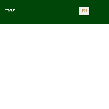
ሚዲያ
EN