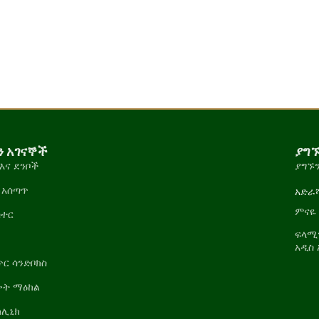
 አገናኞች
ያግ
እና ደንቦች
ያግኙ
 አሰጣጥ
አድራ
ምናዬ 
ስተር
ፍላሚን
ያ
አዲስ 
ር ሳንድቦክስ
ቀት ማዕከል
ክሊኒክ