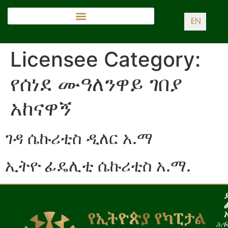
EN
Licensee Category:
የሰነደ ሙዓለንዋይ ገበያ
አከናዋኝ
ገዳ ሴኩሪቲስ ዲለር አ.ማ
ኢትዮ ፊዴሊቲ ሴኩሪቲስ አ.ማ.
ሕጎ