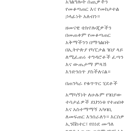
አገልግሎት ሰጪዎችን
የመቆጣጠር እና የመከታተል
ኃላፊነት አለብን።
ዘመናዊ ቴክኖሎጂዎችን
በመጠቀም የመቆጣጠር
አቅማችንን በማጎልበት
በኢትዮጵያ የካፒታል ገበያ ላይ
ለሚፈጠሩ ተግዳሮቶች ፈጣን
እና ውጤታማ ምላሽ
እንድንሰጥ ያስችለናል።
በጠንካራ የቁጥጥር ሂደቶች
አማካኝነት ለሁሉም የገበያው
ተሳታፊዎች ደህንነቱ የተጠበቀ
እና አስተማማኝ አካባቢ
ለመፍጠር እንሰራለን። እርስዎ
ኢንቨስተር፣ የሰነደ ሙዓለ