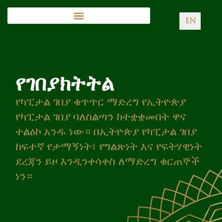
EN
የገበያክትትል
የካፒታል ገበያ ቁጥጥር ማድረግ የኢትዮጵያ
የካፒታል ገበያ ባለስልጣን ከተቋቋመበት ዋና
ተልዕኮ አንዱ ነው። በኢትዮጵያ የካፒታል ገበያ
ከፍተኛ የታማኝነት፣ የግልጽነት እና የፍትሃዊነት
ደረጃን ይዞ እንዲንቀሳቀስ ለማድረግ ቁርጠኞች
ነን።