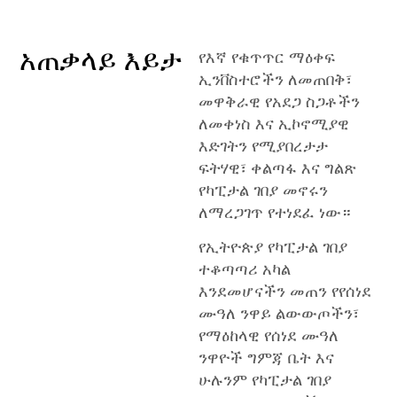
አጠቃላይ እይታ
የእኛ የቁጥጥር ማዕቀፍ
ኢንቨስተሮችን ለመጠበቅ፣
መዋቅራዊ የአደጋ ስጋቶችን
ለመቀነስ እና ኢኮኖሚያዊ
እድገትን የሚያበረታታ
ፍትሃዊ፣ ቀልጣፋ እና ግልጽ
የካፒታል ገበያ መኖሩን
ለማረጋገጥ የተነደፈ ነው።
የኢትዮጵያ የካፒታል ገበያ
ተቆጣጣሪ አካል
እንደመሆናችን መጠን የየሰነደ
ሙዓለ ንዋይ ልውውጦችን፣
የማዕከላዊ የሰነደ ሙዓለ
ንዋዮች ግምጃ ቤት እና
ሁሉንም የካፒታል ገበያ