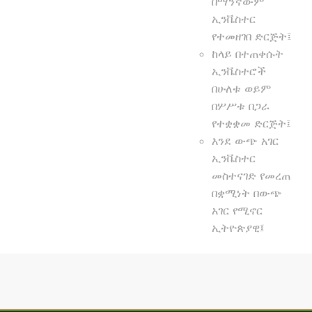
በማንኛውም
ኢንቬስተር
የተመዘገበ ድርጅት፤
ከላይ በተጠቀሱት
ኢንቬስተሮች
በሁለቱ ወይም
በሦሥቱ በጋራ
የተቋቋመ ድርጅት፤
እንደ ውጭ አገር
ኢንቬስተር
መስተናገድ የመረጠ
በቋሚነት በውጭ
አገር የሚኖር
ኢትዮጵያዊ፤