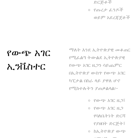
ድርጅቶች
የጡረታ ፈንዶች
ወይም አደረጃጀቶች
ማለት እንደ ኢትዮጵያዊ መቆጠር
የውጭ አገር
የሚፈልግ ትውልደ ኢትዮጵያዊ
ኢንቬስተር
የውጭ አገር ዜጋን ሳይጨምር
በኢትዮጵያ ውስጥ የውጭ አገር
ካፒታል በስራ ላይ ያዋለ ሆኖ
የሚከተሉትን ያጠቃልላል፡-
የውጭ አገር ዜጋ፤
የውጭ አገር ዜጋ
የባለቤትነት ድርሻ
የያዘበት ድርጅት፤
ከኢትዮጵያ ውጭ