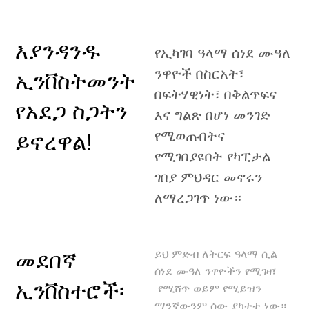
እያንዳንዱ
የኢካገባ ዓላማ ሰነደ ሙዓለ
ንዋዮች በስርአት፣
ኢንቨስትመንት
በፍትሃዊነት፣ በቅልጥፍና
የአደጋ ስጋትን
እና ግልጽ በሆነ መንገድ
የሚወጡበትና
ይኖረዋል!
የሚገበያዩበት የካፒታል
ገበያ ምህዳር መኖሩን
ለማረጋገጥ ነው።
ይህ ምድብ ለትርፍ ዓላማ ሲል
መደበኛ
ሰነደ ሙዓለ ንዋዮችን የሚገዛ፣
ኢንቨስተሮች፡
የሚሸጥ ወይም የሚይዝን
ማንኛውንም ሰው ያካተተ ነው።