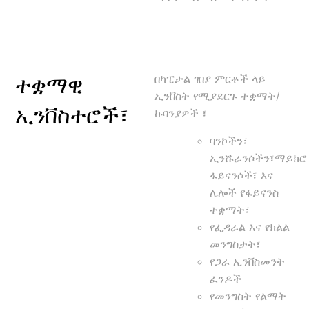
በካፒታል ገበያ ምርቶች ላይ
ተቋማዊ
ኢንቨስት የሚያደርጉ ተቋማት/
ኢንቨስተሮች፣
ኩባንያዎች ፣
ባንኮችን፣
ኢንሹራንሶችን፣ማይክሮ
ፋይናንሶች፣ እና
ሌሎች የፋይናንስ
ተቋማት፣
የፌዳራል እና የክልል
መንግስታት፣
የጋራ ኢንቨስመንት
ፈንዶች
የመንግስት የልማት