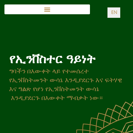
EN
የኢንቨስተር ዓይነት
ግባችን በእውቀት ላይ የተመሰረተ
የኢንቨስትመንት ውሳኔ እንዲያደርጉ እና ፍትሃዊ
እና ግልጽ የሆነ የኢንቨስትመንት ውሳኔ
እንዲያደርጉ በእውቀት ማብቃት ነው።