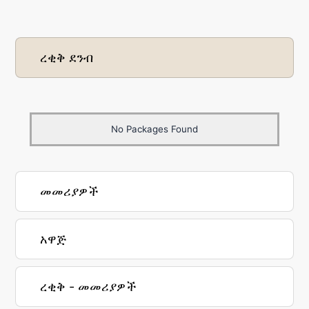
ረቂቅ ደንብ
No Packages Found
መመሪያዎች
አዋጅ
ረቂቅ - መመሪያዎች