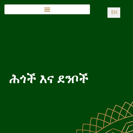
EN
ሕጎች እና ደንቦች